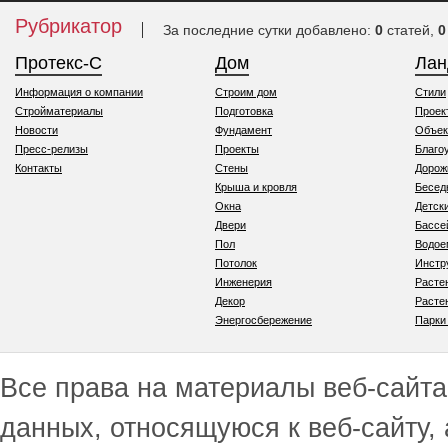
Рубрикатор
За последние сутки добавлено:
0
статей,
0
Протекс-С
Дом
Ла
Информация о компании
Строим дом
Стили
Стройматериалы
Подготовка
Проек
Новости
Фундамент
Объек
Пресс-релизы
Проекты
Благо
Контакты
Стены
Дорож
Крыша и кровля
Бесед
Окна
Детск
Двери
Бассе
Пол
Водо
Потолок
Инстр
Инженерия
Расте
Декор
Расте
Энергосбережение
Парки
Все права на материалы веб-сайта 
данных, относящуюся к веб-сайту,