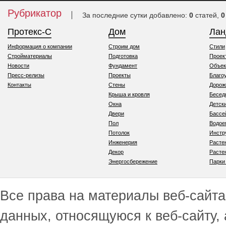
Рубрикатор
За последние сутки добавлено:
0
статей,
0
Протекс-С
Дом
Ла
Информация о компании
Строим дом
Стили
Стройматериалы
Подготовка
Проек
Новости
Фундамент
Объек
Пресс-релизы
Проекты
Благо
Контакты
Стены
Дорож
Крыша и кровля
Бесед
Окна
Детск
Двери
Бассе
Пол
Водо
Потолок
Инстр
Инженерия
Расте
Декор
Расте
Энергосбережение
Парки
Все права на материалы веб-сайта 
данных, относящуюся к веб-сайту,