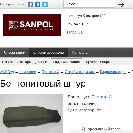
Смотрите нас в:
г.Киев, ул.Кайсарова 11
067-547-13-61
sanpol.ua
О компании
Стройматериалы
Контакты
Пластификаторы, добавки
Гидроизоляция
Другие товары
АССБуд
→
Компании
→
Протекс-С
→
Стройматериалы
→
Гидроизоляция
→
Бентонитовый шнур
Поставщик:
Протекс-С
есть в наличии
Цена договорная
предыдущий товар