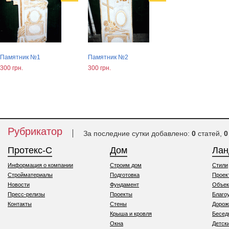
Памятник №1
Памятник №2
300 грн.
300 грн.
Рубрикатор
За последние сутки добавлено:
0
статей,
0
Протекс-С
Дом
Ла
Информация о компании
Строим дом
Стили
Стройматериалы
Подготовка
Проек
Новости
Фундамент
Объек
Пресс-релизы
Проекты
Благо
Контакты
Стены
Дорож
Крыша и кровля
Бесед
Окна
Детск